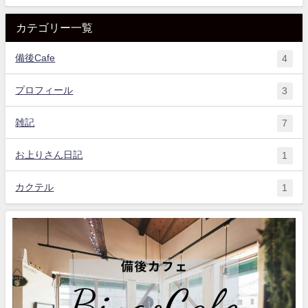
カテゴリー一覧
備後Cafe
4
プロフィール
3
雑記
7
お上りさん日記
1
カクテル
1