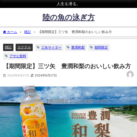
人生を潜る。
陸の魚の泳ぎ方
ホーム
雑記
【期間限定】三ツ矢 豊潤和梨のおいしい飲み方
雑記
カクテル
三矢サイダー
豊潤和梨
期間限定
アサヒ飲料
【期間限定】三ツ矢 豊潤和梨のおいしい飲み方
2024年8月27日
2024年8月27日