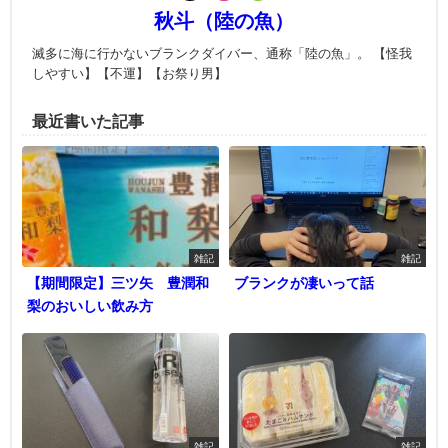
秋斗（陸の魚）
滅多に海に行かないブランクダイバー、通称「陸の魚」。 【怪我
しやすい】【不運】【お祭り男】
最近書いた記事
雑記
雑記
【期間限定】三ツ矢 豊潤和
ブランクが凄いって話
梨のおいしい飲み方
雑記
雑記