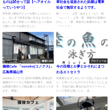
ものは試せって話【ヘアオイル
車社会を追放された奴隷は電車
っていうやつ】
社会で無双するようです。
半年前に都会デビューを果たしたわたく
秋「～～♪」 上司「あきとく～ん⤵」 秋
し。 少しずつ外見を気にするようになり
「へいっ？」 上司「君、神奈川に転勤や
ました。脱・田舎っぺ 30代になって初め
から。」 「君、神奈川に転勤やから」 秋
て髪にパーマを掛けました...
「！！！？」 ...
備後Cafe
プロフィール
備後Cafe 「conoks(コノクス)」
今の目標とか夢とかそれにまつ
広島県福山市
わるエトセトラ
conoks(コノクス) 店内の雰囲気 店内は白
有識者がまずこれについて話してみたら良
基調のスペースに木製の机や椅子。 採光
い、と仰っていたのでそうすることにしま
は西側の窓からで朝は優しい光が入ってき
す。 社会の波に乗るのはサラリーマンに
ます。 開放...
とって造作も無いこと。 淡...