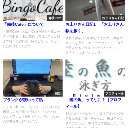
備後Cafe
お上りさん日記
「備後Cafe」について
お上りさん日記1 「お上りさん
駅を歩く」
「備後Cafe」とは、Cafeを紹介するコー
ナーである。 私は男にしてはカフェが好
晴れて神奈川に転勤してきた私。 都会の
きで時たま訪れる、紹介したい。 しかし
実況？を少々。 ガーヤガヤッ！！ 「今日
ただ紹介するだけで...
平日よなぁ？祭りでもやっとんかい
な？？」 あまりの人の多...
雑記
プロフィール
ブランクが凄いって話
「陸の魚」ってなに？【プロフ
ィール】
どうも、私です。 えっと、そのブログを
再開しようと思った訳なんですけどね。
1人のダイバーがいた。 彼はダイビングを
なんと言いますか恥ずかしい話、 ブログ
するためよく海へ向かった。 彼はすぐに
の記事投稿に2年ほどブ...
プロになった。 彼はそこで挫折した。 彼
は情熱を失った。 彼は...