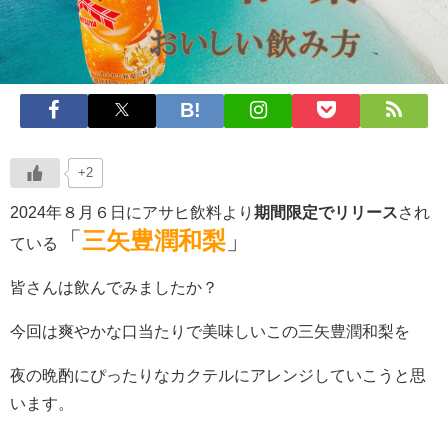
+2
2024年８月６日にアサヒ飲料より
期間限定でリリース
され
「
三矢豊潤和梨
」
ている
皆さんは飲んでみましたか？
今回は爽やかな口当たりで美味しいこの三矢豊潤和梨を
夜の晩酌にぴったりなカクテルにアレンジしていこうと思
います。